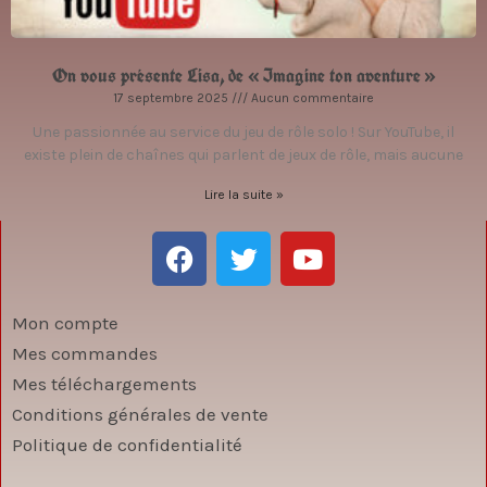
On vous présente Lisa, de « Imagine ton aventure »
17 septembre 2025
Aucun commentaire
Une passionnée au service du jeu de rôle solo ! Sur YouTube, il
existe plein de chaînes qui parlent de jeux de rôle, mais aucune
Lire la suite »
F
T
Y
a
w
o
c
i
u
e
t
t
Mon compte
b
t
u
Mes commandes
o
e
b
Mes téléchargements
o
r
e
Conditions générales de vente
k
Politique de confidentialité