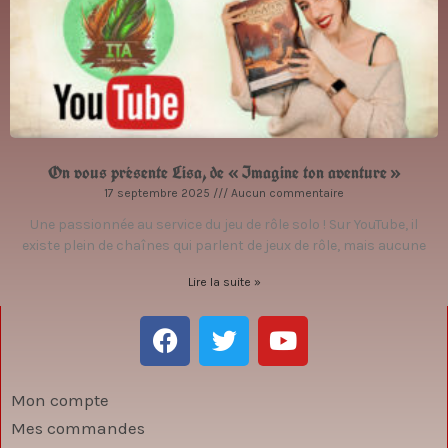
On vous présente Lisa, de « Imagine ton aventure »
17 septembre 2025
Aucun commentaire
Une passionnée au service du jeu de rôle solo ! Sur YouTube, il
existe plein de chaînes qui parlent de jeux de rôle, mais aucune
Lire la suite »
F
T
Y
a
w
o
c
i
u
e
t
t
Mon compte
b
t
u
Mes commandes