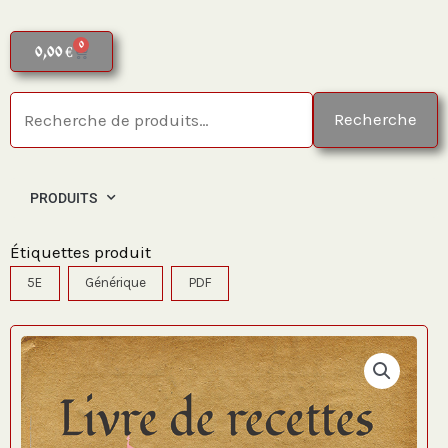
0
Panier
0,00
€
Recherche
Recherche
pour :
PRODUITS
Étiquettes produit
5E
Générique
PDF