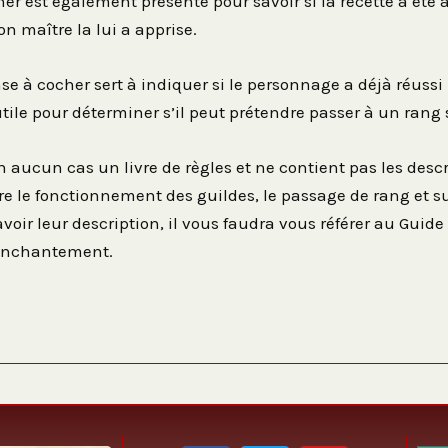
er est également présente pour savoir si la recette à été 
son maître la lui a apprise.
e à cocher sert à indiquer si le personnage a déjà réussi
 utile pour déterminer s’il peut prétendre passer à un rang
en aucun cas un livre de règles et ne contient pas les descr
 le fonctionnement des guildes, le passage de rang et s
avoir leur description, il vous faudra vous référer au Guide
l’enchantement.