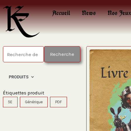
Aller
Accueil
News
Nos Jeux
au
contenu
Recherche
Recherche
pour :
PRODUITS
Étiquettes produit
5E
Générique
PDF