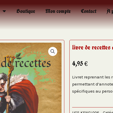
Boutique
Mon compte
Contact
À 
livre de recettes
4,95
€
Livret reprenant les 
permettant d’annote
spécifiques au pers
UGS
KENGL006
Catég