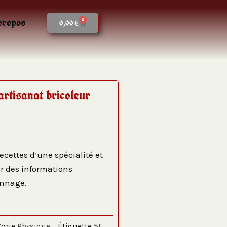
propos
0
Panier
0,00
€
 artisanat bricoleur
recettes d’une spécialité et
r des informations
onnage.
orie
Physique
Étiquette
5E