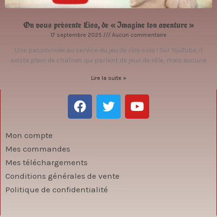
On vous présente Lisa, de « Imagine ton aventure »
17 septembre 2025
Aucun commentaire
Une passionnée au service du jeu de rôle solo ! Sur YouTube, il
existe plein de chaînes qui parlent de jeux de rôle, mais aucune
Lire la suite »
F
T
Y
a
w
o
c
i
u
e
t
t
Mon compte
b
t
u
Mes commandes
o
e
b
Mes téléchargements
o
r
e
Conditions générales de vente
k
Politique de confidentialité