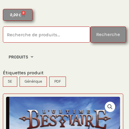
0
Panier
0,00
€
Recherche
Recherche
pour :
PRODUITS
Étiquettes produit
5E
Générique
PDF